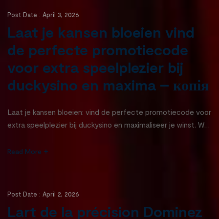
disadvantage. […]
Post Date :
April 3, 2026
Laat je kansen bloeien vind
de perfecte promotiecode
voor extra speelplezier bij
duckysino en maxima – копія
Laat je kansen bloeien: vind de perfecte promotiecode voor
extra speelplezier bij duckysino en maximaliseer je winst. Wat
is een Duckysino Bonus Code? Hoe Vind Je een Geldige
Duckysino Bonus Code? Betrouwbare Bronnen Sociale Media
Read More
Hoe Claim Je een Duckysino Bonus Code? Stappenplan
Algemene Voorwaarden Tips voor het Maximaliseren van Je
Bonussen Laat je kansen […]
Post Date :
April 2, 2026
Lart de la précision Dominez