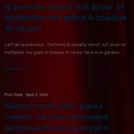
le penalty shoot out jouer et
multipliez vos gains à chaque
tir réussi
Lart de la précision : Dominez le penalty shoot out jouer et
multipliez vos gains à chaque tir réussi face à un gardien
implacable. La Psychologie du Tireur au Penalty : Maîtriser la
Pression Analyse des Gardiens et Techniques de Tir L’Art de
Read More
la Stratégie : Ordre des Tireurs et Choix de Cible Préparation
Physique […]
Post Date :
April 2, 2026
Почувствуй азарт риска
сможет ли твоя интуиция
предсказать исход игры в