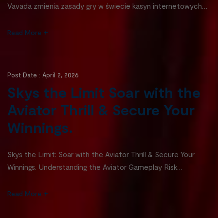
Vavada zmienia zasady gry w świecie kasyn internetowych
Zrozumienie podstawowych zasad działania kasyn online
Wybór odpowiedniego kasyna internetowego Znaczenie
Read More
licencji i regulacji Ocena oferty gier i dostawców
oprogramowania Strategie zwiększające szanse na wygraną
Wykorzystanie bonusów i promocji oferowanych przez
Post Date :
April 2, 2026
kasyno Zarządzanie budżetem i odpowiedzialna gra
Skys the Limit Soar with the
Podsumowanie i przyszłość […]
Aviator Thrill & Secure Your
Winnings.
Skys the Limit: Soar with the Aviator Thrill & Secure Your
Winnings. Understanding the Aviator Gameplay Risk
Tolerance and Betting Strategies The Appeal of the Aviator
Game Social Features and Community Maximizing Your
Read More
Chances of Winning Advanced Strategies and Techniques
The Future of Aviator Gaming Skys the Limit: Soar with the