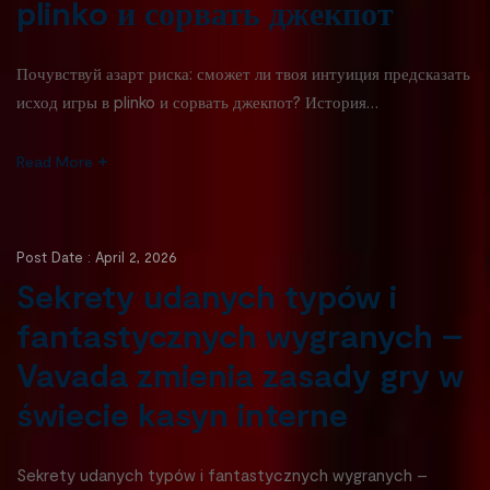
plinko и сорвать джекпот
Почувствуй азарт риска: сможет ли твоя интуиция предсказать
исход игры в plinko и сорвать джекпот? История
возникновения и эволюция plinko Механика игры Plinko: как
работает Стратегии игры в Plinko Риски и преимущества игры
Read More
в Plinko Современные вариации Plinko и их особенности
Социальная составляющая Plinko Почувствуй азарт риска:
сможет ли твоя интуиция предсказать исход игры в […]
Post Date :
April 2, 2026
Sekrety udanych typów i
fantastycznych wygranych –
Vavada zmienia zasady gry w
świecie kasyn interne
Sekrety udanych typów i fantastycznych wygranych –