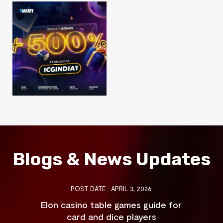
Blogs & News Updates
POST DATE :
APRIL 3, 2026
Elon casino table games guide for
card and dice players