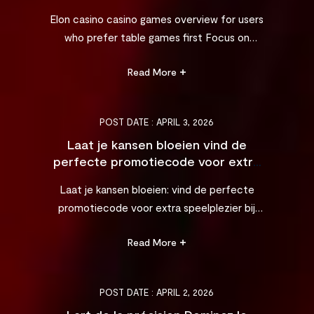
Elon casino casino games overview for users
who prefer table games first Focus on
Blackjack’s basic strategy; this reduces the
Read More
house edge to under 1%. Memorize the
decision chart for your chosen rule variant–
whether the dealer hits or stands on soft 17
POST DATE :
APRIL 3, 2026
changes the math. Probability-Driven Dice
Laat je kansen bloeien vind de
Strategies In Craps, prioritize bets with
perfecte promotiecode voor extra
minimal disadvantage. […]
speelplezier bij duckysino en maxima
Laat je kansen bloeien: vind de perfecte
– копія
promotiecode voor extra speelplezier bij
duckysino en maximaliseer je winst. Wat is een
Read More
Duckysino Bonus Code? Hoe Vind Je een
Geldige Duckysino Bonus Code? Betrouwbare
Bronnen Sociale Media Hoe Claim Je een
POST DATE :
APRIL 2, 2026
Duckysino Bonus Code? Stappenplan