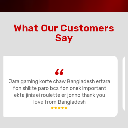
Social Features and Community Maximizing
Your Chances of Winning Advanced Strategies
and Techniques The Future of Aviator Gaming
Skys the Limit: Soar with the Aviator Thrill &
What Our Customers
Secure […]
Say
Being a big fan of you, bro if i could play
alike..