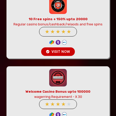
10 Free spins + 150% upto 20000
Regular casino bonus/cashback/relaods and free spins
★
★
★
★
★
VISIT NOW
Welcome Casino Bonus upto 100000
wagerring Requirement - X 30
★
★
★
★
★