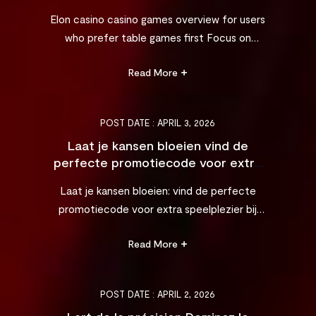
Elon casino casino games overview for users
who prefer table games first Focus on
Blackjack’s basic strategy; this reduces the
Read More
house edge to under 1%. Memorize the
decision chart for your chosen rule variant–
whether the dealer hits or stands on soft 17
POST DATE :
APRIL 3, 2026
changes the math. Probability-Driven Dice
Laat je kansen bloeien vind de
Strategies In Craps, prioritize bets with
perfecte promotiecode voor extra
minimal disadvantage. […]
speelplezier bij duckysino en maxima
Laat je kansen bloeien: vind de perfecte
– копія
promotiecode voor extra speelplezier bij
duckysino en maximaliseer je winst. Wat is een
Read More
Duckysino Bonus Code? Hoe Vind Je een
Geldige Duckysino Bonus Code? Betrouwbare
Bronnen Sociale Media Hoe Claim Je een
POST DATE :
APRIL 2, 2026
Duckysino Bonus Code? Stappenplan