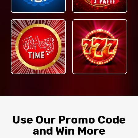
Use Our Promo Code
and Win More