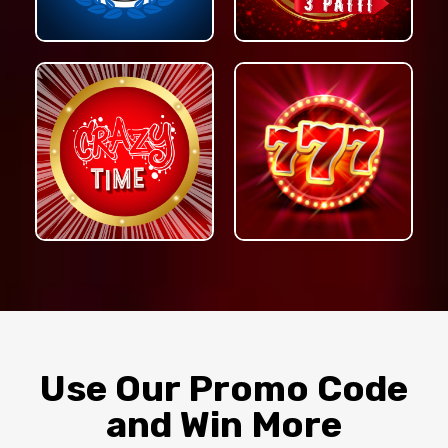
Use Our Promo Code
and Win More