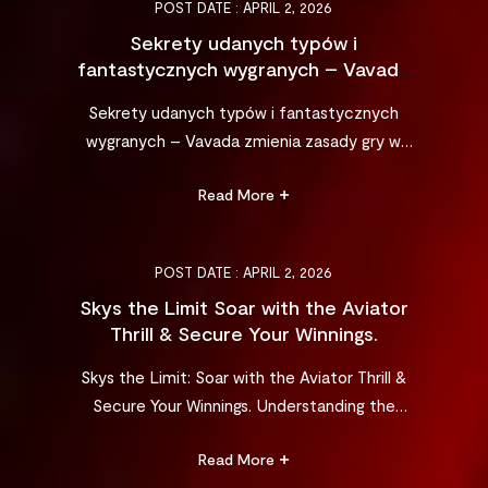
POST DATE :
APRIL 2, 2026
вариации Plinko и их особенности Социальная
Sekrety udanych typów i
составляющая Plinko Почувствуй азарт риска:
fantastycznych wygranych – Vavada
сможет ли твоя интуиция предсказать исход
zmienia zasady gry w świecie kasyn
игры в […]
Sekrety udanych typów i fantastycznych
interne
wygranych – Vavada zmienia zasady gry w
świecie kasyn internetowych Zrozumienie
Read More
podstawowych zasad działania kasyn online
Wybór odpowiedniego kasyna internetowego
Znaczenie licencji i regulacji Ocena oferty gier
POST DATE :
APRIL 2, 2026
i dostawców oprogramowania Strategie
Skys the Limit Soar with the Aviator
zwiększające szanse na wygraną
Thrill & Secure Your Winnings.
Wykorzystanie bonusów i promocji
oferowanych przez kasyno Zarządzanie
Skys the Limit: Soar with the Aviator Thrill &
budżetem i odpowiedzialna gra
Secure Your Winnings. Understanding the
Podsumowanie i przyszłość […]
Aviator Gameplay Risk Tolerance and Betting
Read More
Strategies The Appeal of the Aviator Game