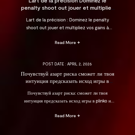
Lart de la précision Dominez le
Algemene Voorwaarden Tips voor het
penalty shoot out jouer et multipliez
Maximaliseren van Je Bonussen Laat je kansen
vos gains à chaque tir réussi
[…]
Lart de la précision : Dominez le penalty
shoot out jouer et multipliez vos gains à
chaque tir réussi face à un gardien implacable.
Read More
La Psychologie du Tireur au Penalty : Maîtriser
la Pression Analyse des Gardiens et
Techniques de Tir L’Art de la Stratégie : Ordre
POST DATE :
APRIL 2, 2026
des Tireurs et Choix de Cible Préparation
Почувствуй азарт риска сможет ли твоя
Physique […]
интуиция предсказать исход игры в
plinko и сорвать джекпот
Почувствуй азарт риска: сможет ли твоя
интуиция предсказать исход игры в plinko и
сорвать джекпот? История возникновения и
Read More
эволюция plinko Механика игры Plinko: как
работает Стратегии игры в Plinko Риски и
преимущества игры в Plinko Современные