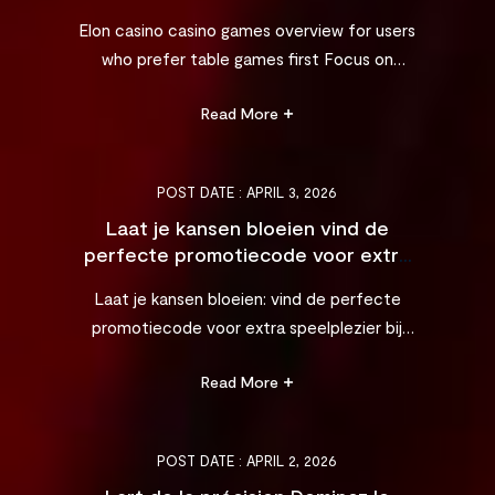
Elon casino casino games overview for users
who prefer table games first Focus on
Blackjack’s basic strategy; this reduces the
Read More
house edge to under 1%. Memorize the
decision chart for your chosen rule variant–
whether the dealer hits or stands on soft 17
POST DATE :
APRIL 3, 2026
changes the math. Probability-Driven Dice
Laat je kansen bloeien vind de
Strategies In Craps, prioritize bets with
perfecte promotiecode voor extra
minimal disadvantage. […]
speelplezier bij duckysino en maxima
Laat je kansen bloeien: vind de perfecte
– копія
promotiecode voor extra speelplezier bij
duckysino en maximaliseer je winst. Wat is een
Read More
Duckysino Bonus Code? Hoe Vind Je een
Geldige Duckysino Bonus Code? Betrouwbare
Bronnen Sociale Media Hoe Claim Je een
POST DATE :
APRIL 2, 2026
Duckysino Bonus Code? Stappenplan