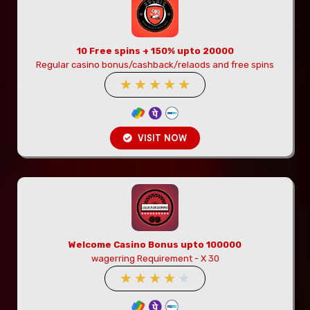
10 Free spins + 150% upto 20000
Regular casino bonus/cashback/relaods and free spins
★
★
★
★
★
VISIT NOW
Welcome Casino Bonus upto 100000
wagerring Requirement - X 30
★
★
★
★
★