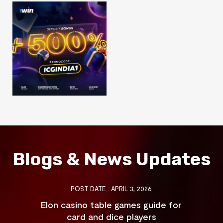
Blogs & News Updates
POST DATE :
APRIL 3, 2026
Elon casino table games guide for
card and dice players