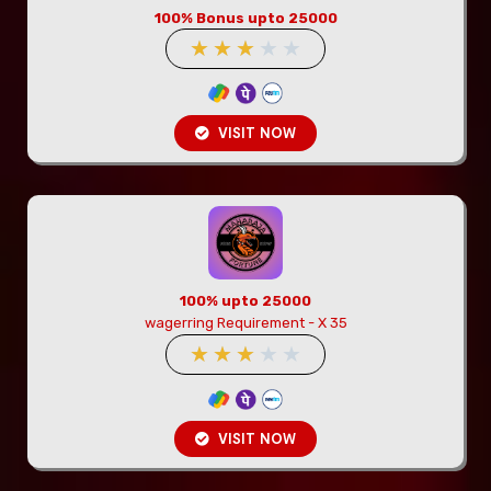
100% Bonus upto 25000
★
★
★
★
★
VISIT NOW
100% upto 25000
wagerring Requirement - X 35
★
★
★
★
★
VISIT NOW