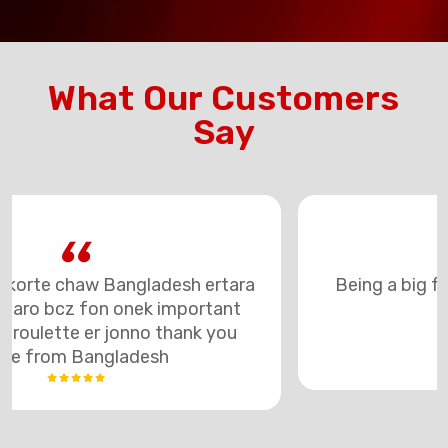
Social Features and Community Maximizing
Your Chances of Winning Advanced Strategies
and Techniques The Future of Aviator Gaming
Skys the Limit: Soar with the Aviator Thrill &
What Our Customers
Secure […]
Say
Being a big fan of you, bro if i could play
alike..