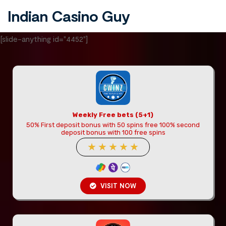
Indian Casino Guy
[slide-anything id="4452"]
Weekly Free bets (5+1)
50% First deposit bonus with 50 spins free 100% second
deposit bonus with 100 free spins
★
★
★
★
★
VISIT NOW