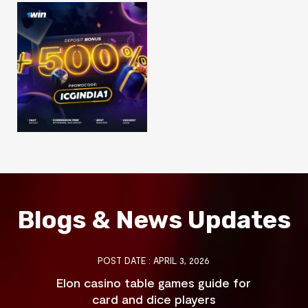
Blogs & News Updates
POST DATE :
APRIL 3, 2026
Elon casino table games guide for
card and dice players