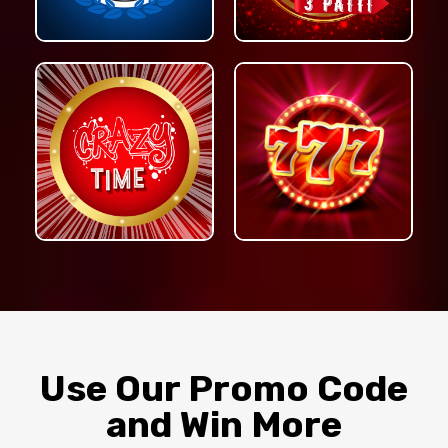
Use Our Promo Code
and Win More