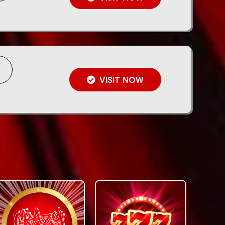
★
VISIT NOW