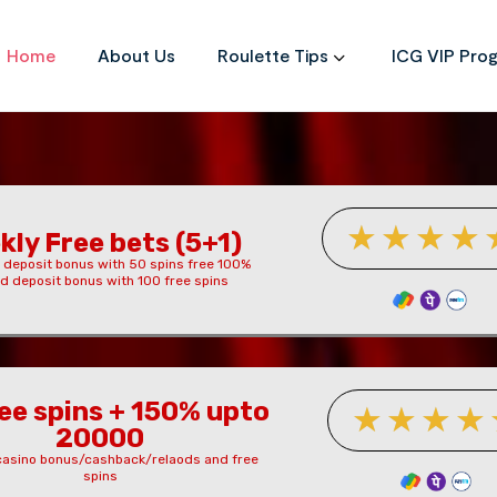
Home
About Us
Roulette Tips
ICG VIP Pro
★
★
★
★
kly Free bets (5+1)
 deposit bonus with 50 spins free 100%
d deposit bonus with 100 free spins
ee spins + 150% upto
★
★
★
★
20000
casino bonus/cashback/relaods and free
spins