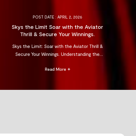
Penalty : Maîtriser la Pression Analyse des
Gardiens et Techniques de Tir L’Art de la
POST DATE :
APRIL 2, 2026
Stratégie : Ordre des Tireurs et Choix de
Skys the Limit Soar with the Aviator
Cible Préparation Physique […]
Thrill & Secure Your Winnings.
Skys the Limit: Soar with the Aviator Thrill &
Secure Your Winnings. Understanding the
Aviator Gameplay Risk Tolerance and
Read More
Betting Strategies The Appeal of the
Aviator Game Social Features and
Community Maximizing Your Chances of
Winning Advanced Strategies and
Techniques The Future of Aviator Gaming
Skys the Limit: Soar with the Aviator Thrill &
Secure […]