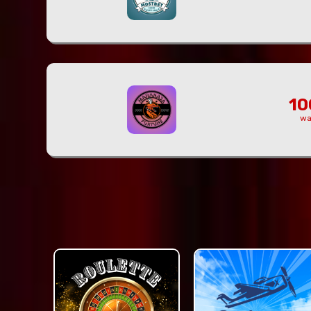
10
wa