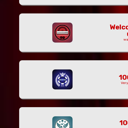
Welc
wa
10
Very
10