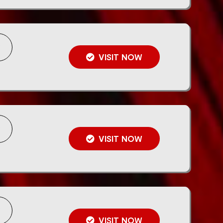
★
VISIT NOW
★
VISIT NOW
★
VISIT NOW