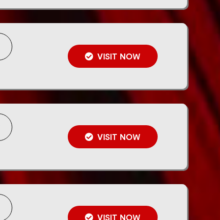
★
VISIT NOW
★
VISIT NOW
★
VISIT NOW