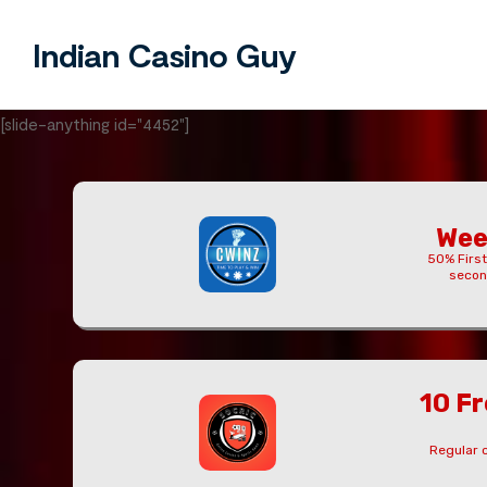
Indian Casino Guy
[slide-anything id="4452"]
Wee
50% First
secon
10 Fr
Regular 