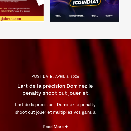
POST DATE :
APRIL 2, 2026
Lart de la précision Dominez le
penalty shoot out jouer et
multipliez vos gains à chaque tir
Lart de la précision : Dominez le penalty
réussi
shoot out jouer et multipliez vos gains à
chaque tir réussi face à un gardien
Read More
implacable. La Psychologie du Tireur au