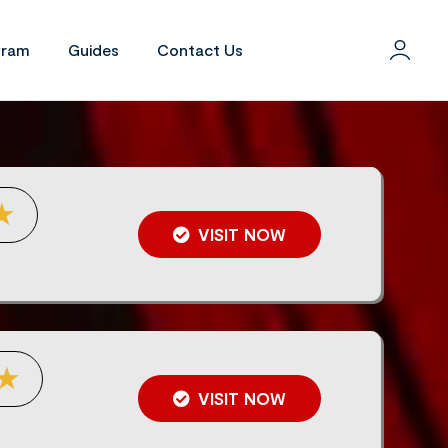
gram
Guides
Contact Us
★
VISIT NOW
★
VISIT NOW