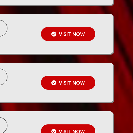
★
VISIT NOW
★
VISIT NOW
★
VISIT NOW