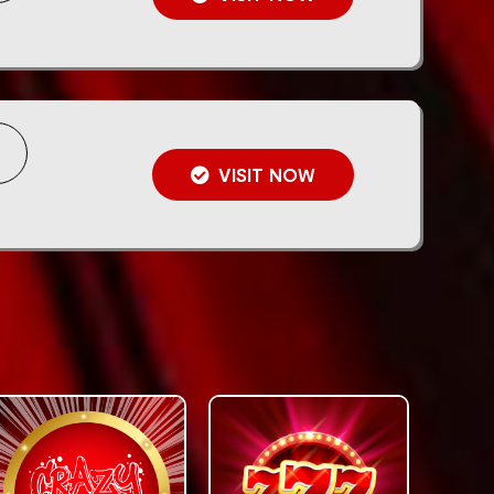
★
VISIT NOW