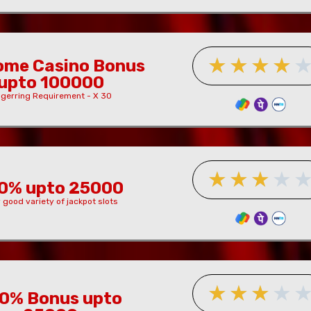
★
★
★
★
ome Casino Bonus
upto 100000
gerring Requirement - X 30
★
★
★
★
0% upto 25000
 good variety of jackpot slots
★
★
★
★
0% Bonus upto