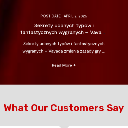
een Geldige Duckysino Bonus Code?
Betrouwbare Bronnen Sociale Media Hoe
POST DATE :
APRIL 2, 2026
Claim Je een Duckysino Bonus Code?
Sekrety udanych typów i
Stappenplan Algemene Voorwaarden Tips
fantastycznych wygranych – Vavada
voor het Maximaliseren van Je Bonussen
zmienia zasady gry w świecie kasyn
Laat je kansen […]
Sekrety udanych typów i fantastycznych
interne
wygranych – Vavada zmienia zasady gry w
świecie kasyn internetowych Zrozumienie
Read More
podstawowych zasad działania kasyn online
Wybór odpowiedniego kasyna
internetowego Znaczenie licencji i regulacji
Ocena oferty gier i dostawców
oprogramowania Strategie zwiększające
szanse na wygraną Wykorzystanie bonusów i
What Our Customers Say
promocji oferowanych przez kasyno
Zarządzanie budżetem i odpowiedzialna gra
Podsumowanie i przyszłość […]