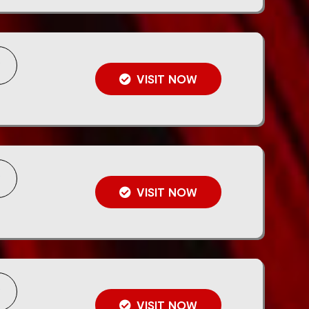
★
VISIT NOW
★
VISIT NOW
★
VISIT NOW