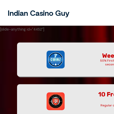
Indian Casino Guy
[slide-anything id="4452"]
Wee
50% First
secon
10 Fr
Regular 