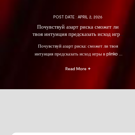
decision chart for your chosen rule variant–
whether the dealer hits or stands on soft 17
POST DATE :
APRIL 2, 2026
changes the math. Probability-Driven Dice
Почувствуй азарт риска сможет ли
Strategies In Craps, prioritize bets with
твоя интуиция предсказать исход игры
minimal disadvantage. […]
в plinko и сорвать джекпот
Почувствуй азарт риска: сможет ли твоя
интуиция предсказать исход игры в plinko и
сорвать джекпот? История возникновения и
Read More
эволюция plinko Механика игры Plinko: как
работает Стратегии игры в Plinko Риски и
преимущества игры в Plinko Современные
вариации Plinko и их особенности Социальная
составляющая Plinko Почувствуй азарт риска:
сможет ли твоя интуиция предсказать исход
игры в […]