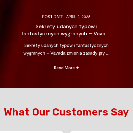
een Geldige Duckysino Bonus Code?
Betrouwbare Bronnen Sociale Media Hoe
POST DATE :
APRIL 2, 2026
Claim Je een Duckysino Bonus Code?
Sekrety udanych typów i
Stappenplan Algemene Voorwaarden Tips
fantastycznych wygranych – Vavada
voor het Maximaliseren van Je Bonussen
zmienia zasady gry w świecie kasyn
Laat je kansen […]
Sekrety udanych typów i fantastycznych
interne
wygranych – Vavada zmienia zasady gry w
świecie kasyn internetowych Zrozumienie
Read More
podstawowych zasad działania kasyn online
Wybór odpowiedniego kasyna
internetowego Znaczenie licencji i regulacji
Ocena oferty gier i dostawców
oprogramowania Strategie zwiększające
szanse na wygraną Wykorzystanie bonusów i
What Our Customers Say
promocji oferowanych przez kasyno
Zarządzanie budżetem i odpowiedzialna gra
Podsumowanie i przyszłość […]