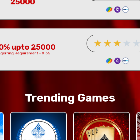
25000
★
★
★
★
0% upto 25000
gerring Requirement - X 35
Trending Games