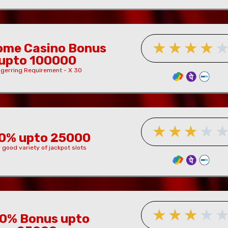
★
★
★
★
ome Casino Bonus
upto 100000
gerring Requirement - X 30
★
★
★
★
0% upto 25000
 good variety of jackpot slots
★
★
★
★
0% Bonus upto