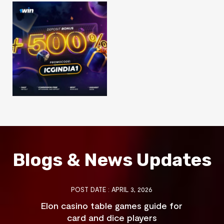
Blogs & News Updates
POST DATE :
APRIL 3, 2026
Elon casino table games guide for
card and dice players