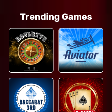
Trending Games