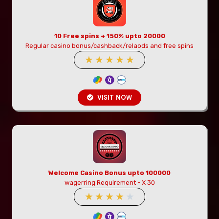
10 Free spins + 150% upto 20000
Regular casino bonus/cashback/relaods and free spins
★
★
★
★
★
VISIT NOW
Welcome Casino Bonus upto 100000
wagerring Requirement - X 30
★
★
★
★
★