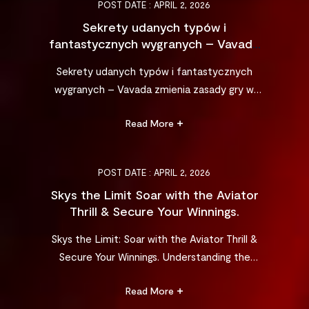
POST DATE :
APRIL 2, 2026
вариации Plinko и их особенности Социальная
Sekrety udanych typów i
составляющая Plinko Почувствуй азарт риска:
fantastycznych wygranych – Vavada
сможет ли твоя интуиция предсказать исход
zmienia zasady gry w świecie kasyn
игры в […]
Sekrety udanych typów i fantastycznych
interne
wygranych – Vavada zmienia zasady gry w
świecie kasyn internetowych Zrozumienie
Read More
podstawowych zasad działania kasyn online
Wybór odpowiedniego kasyna internetowego
Znaczenie licencji i regulacji Ocena oferty gier
POST DATE :
APRIL 2, 2026
i dostawców oprogramowania Strategie
Skys the Limit Soar with the Aviator
zwiększające szanse na wygraną
Thrill & Secure Your Winnings.
Wykorzystanie bonusów i promocji
oferowanych przez kasyno Zarządzanie
Skys the Limit: Soar with the Aviator Thrill &
budżetem i odpowiedzialna gra
Secure Your Winnings. Understanding the
Podsumowanie i przyszłość […]
Aviator Gameplay Risk Tolerance and Betting
Read More
Strategies The Appeal of the Aviator Game