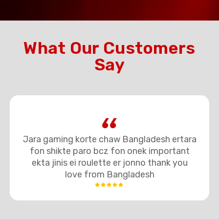
Social Features and Community Maximizing
Your Chances of Winning Advanced Strategies
and Techniques The Future of Aviator Gaming
Skys the Limit: Soar with the Aviator Thrill &
What Our Customers
Secure […]
Say
Being a big fan of you, bro if i could play
alike..