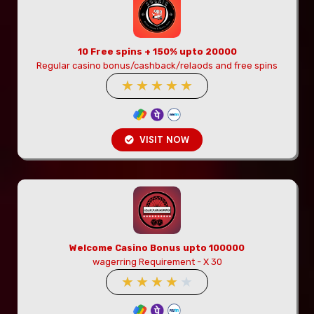
10 Free spins + 150% upto 20000
Regular casino bonus/cashback/relaods and free spins
★
★
★
★
★
VISIT NOW
Welcome Casino Bonus upto 100000
wagerring Requirement - X 30
★
★
★
★
★