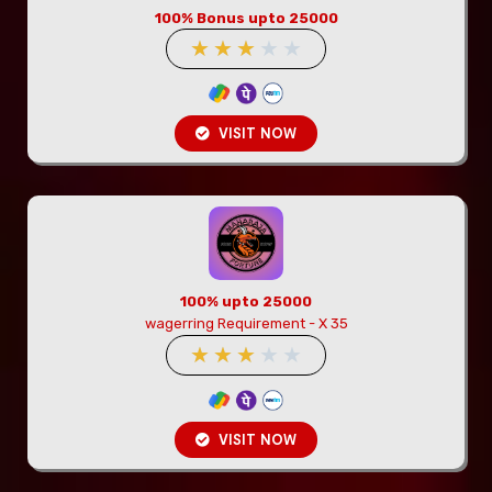
100% Bonus upto 25000
★
★
★
★
★
VISIT NOW
100% upto 25000
wagerring Requirement - X 35
★
★
★
★
★
VISIT NOW