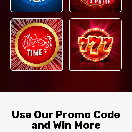
Use Our Promo Code
and Win More