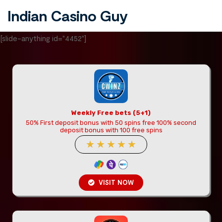
Indian Casino Guy
[slide-anything id="4452"]
Weekly Free bets (5+1)
50% First deposit bonus with 50 spins free 100% second
deposit bonus with 100 free spins
★
★
★
★
★
VISIT NOW