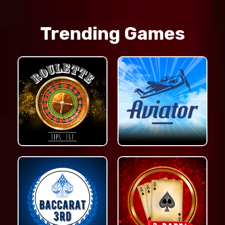
Trending Games