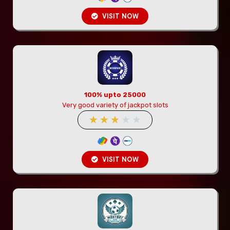
VISIT NOW
100% upto 25000
Very good variety of jackpot slots
★
★
★
★
★
VISIT NOW