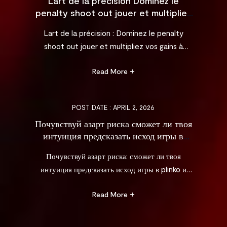
Lart de la précision Dominez le
Algemene Voorwaarden Tips voor het
penalty shoot out jouer et multipliez
Maximaliseren van Je Bonussen Laat je kansen
vos gains à chaque tir réussi
[…]
Lart de la précision : Dominez le penalty
shoot out jouer et multipliez vos gains à
chaque tir réussi face à un gardien implacable.
Read More
La Psychologie du Tireur au Penalty : Maîtriser
la Pression Analyse des Gardiens et
Techniques de Tir L’Art de la Stratégie : Ordre
POST DATE :
APRIL 2, 2026
des Tireurs et Choix de Cible Préparation
Почувствуй азарт риска сможет ли твоя
Physique […]
интуиция предсказать исход игры в
plinko и сорвать джекпот
Почувствуй азарт риска: сможет ли твоя
интуиция предсказать исход игры в plinko и
сорвать джекпот? История возникновения и
Read More
эволюция plinko Механика игры Plinko: как
работает Стратегии игры в Plinko Риски и
преимущества игры в Plinko Современные